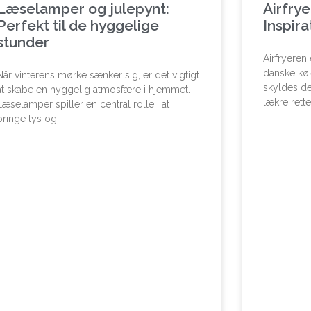
Læselamper og julepynt:
Airfry
Perfekt til de hyggelige
Inspira
stunder
Airfryeren 
danske køk
Når vinterens mørke sænker sig, er det vigtigt
skyldes de
at skabe en hyggelig atmosfære i hjemmet.
lækre rett
Læselamper spiller en central rolle i at
bringe lys og