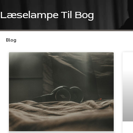
Gå
til
Læselampe Til Bog
indholdet
Blog