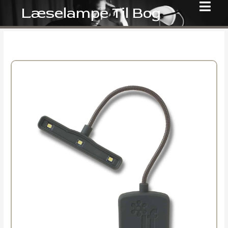
Gå
Læselampe Til Bog
til
indholdet