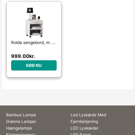
Rolda sengebord, m. 1 hylde og 1 skuffe – hvid træ
999.00
kr.
KØB NU
Bambus Lampe
Led Lyskæde Med
Grønne Lamper
Fjernbetjening
Hængelampe
LED Lyskæder
Klemmelamper
LED Panel