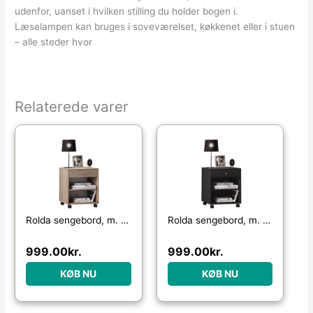
udenfor, uanset i hvilken stilling du holder bogen i.
Læselampen kan bruges i soveværelset, køkkenet eller i stuen
– alle steder hvor
Relaterede varer
Rolda sengebord, m. 1 hylde og 1 skuffe – natur træ
Rolda sengebord, m. 1 hylde og 1 skuffe – sortlakeret træ
999.00
kr.
999.00
kr.
KØB NU
KØB NU