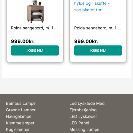
Rolda sengebord, m. 1 hylde og 1 skuffe – natur træ
Rolda sengebord, m. 1 hylde og 1 skuffe – sortlakeret træ
999.00
kr.
999.00
kr.
KØB NU
KØB NU
Bambus Lampe
Led Lyskæde Med
Grønne Lamper
Fjernbetjening
Hængelampe
LED Lyskæder
Klemmelamper
LED Panel
Kuglelamper
Messing Lampe