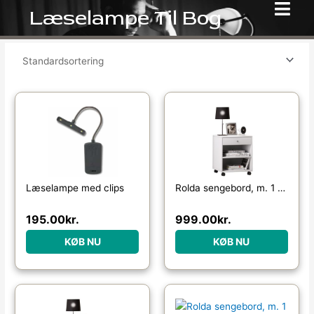
Gå
Læselampe Til Bog
til
indholdet
Læselampe med clips
Rolda sengebord, m. 1 hylde og 1 skuffe – hvid træ
195.00
kr.
999.00
kr.
KØB NU
KØB NU